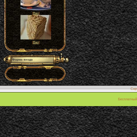
[
Вао
]
[
Вао
]
Форма входа
Cop
Бесплатны