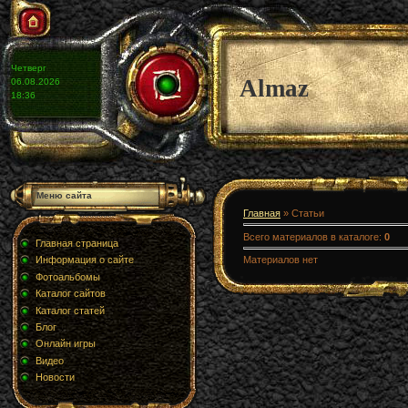
Четверг
Almaz
06.08.2026
18:36
Меню сайта
Главная
»
Статьи
Всего материалов в каталоге
:
0
Главная страница
Материалов нет
Информация о сайте
Фотоальбомы
Каталог сайтов
Каталог статей
Блог
Онлайн игры
Видео
Новости