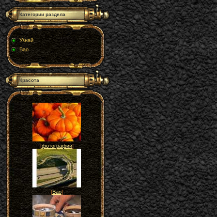
Категории раздела
Узнай
Вао
Красота
[
фотографии
]
[
Вао
]