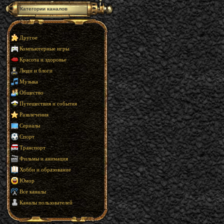
Категории каналов
Другое
Компьютерные игры
Красота и здоровье
Люди и блоги
Музыка
Общество
Путешествия и события
Развлечения
Сериалы
Спорт
Транспорт
Фильмы и анимация
Хобби и образование
Юмор
Все каналы
Каналы пользователей