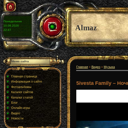
Понедельник
Almaz
10.08.2026
22:47
Меню сайта
Главная
»
Видео
»
Музыка
Главная страница
Информация о сайте
5ivesta Family – Но
Фотоальбомы
Каталог сайтов
Каталог статей
Блог
Онлайн игры
Видео
Новости