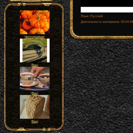
Язык
: Русский
Длительность материала
: 00:04:0
[
фотографии
]
[
Вао
]
[
Вао
]
[
Вао
]