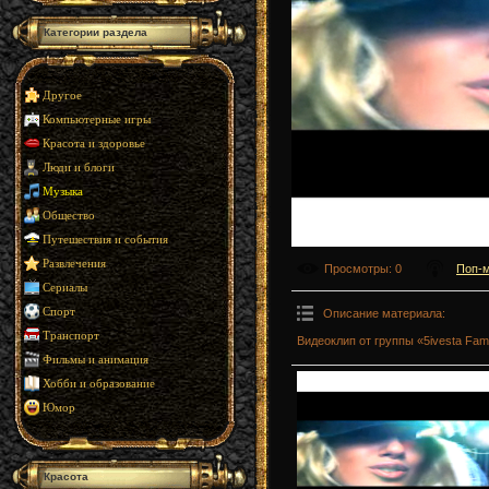
Категории раздела
Другое
Компьютерные игры
Красота и здоровье
Люди и блоги
Музыка
Общество
Путешествия и события
Развлечения
Просмотры
: 0
Поп-
Сериалы
Спорт
Описание материала
:
Транспорт
Видеоклип от группы «5ivesta Fam
Фильмы и анимация
Хобби и образование
Юмор
Красота