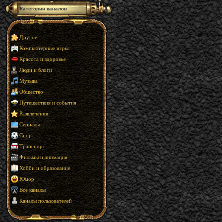
Категории каналов
Другое
Компьютерные игры
Красота и здоровье
Люди и блоги
Музыка
Общество
Путешествия и события
Развлечения
Сериалы
Спорт
Транспорт
Фильмы и анимация
Хобби и образование
Юмор
Все каналы
Каналы пользователей