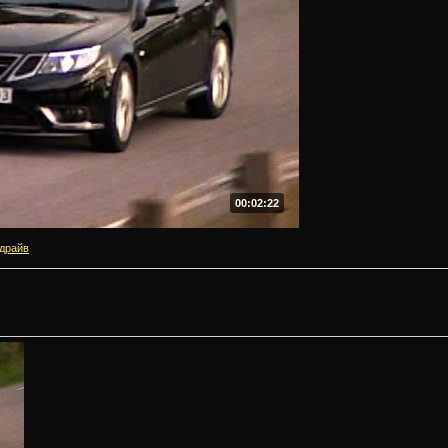
00:02:22
драйв