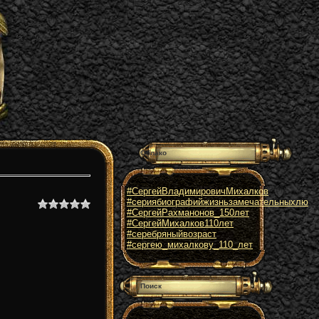
Облако
#СергейВладимировичМихалков
#сериябиографийжизньзамечательныхлю
#СергейРахманонов_150лет
#СергейМихалков110лет
#серебряныйвозраст
#сергею_михалкову_110_лет
Поиск