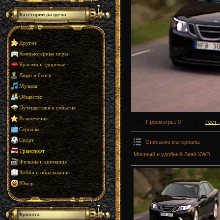
Категории раздела
Другое
Компьютерные игры
Красота и здоровье
Люди и блоги
Музыка
Общество
Путешествия и события
Развлечения
Просмотры
: 0
Тест–
Сериалы
Спорт
Описание материала
:
Транспорт
Мощный и удобный Saab XWD.
Фильмы и анимация
Хобби и образование
Юмор
Красота