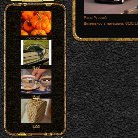
Язык
: Русский
Длительность материала
: 00:02:2
[
фотографии
]
[
Вао
]
[
Вао
]
[
Вао
]