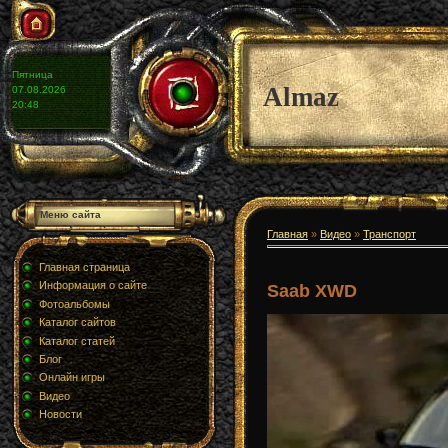
Пятница
Almaz
07.08.2026
20:48
Меню сайта
Главная
»
Видео
»
Транспорт
Главная страница
Информация о сайте
Saab XWD
Фотоальбомы
Каталог сайтов
Каталог статей
Блог
Онлайн игры
Видео
Новости