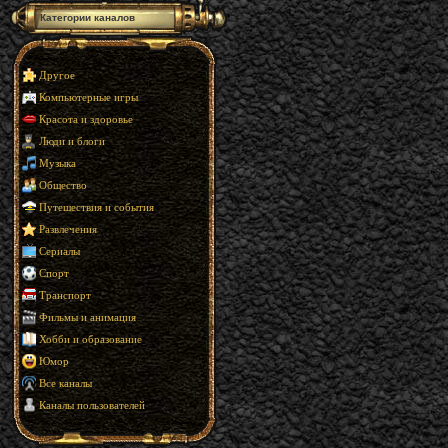
Категории каналов
Другое
Компьютерные игры
Красота и здоровье
Люди и блоги
Музыка
Общество
Путешествия и события
Развлечения
Сериалы
Спорт
Транспорт
Фильмы и анимация
Хобби и образование
Юмор
Все каналы
Каналы пользователей