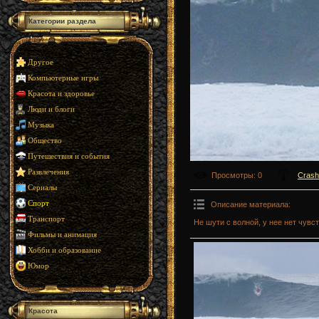
Категории раздела
Другое
Компьютерные игры
Красота и здоровье
Люди и блоги
Музыка
Общество
Путешествия и события
Развлечения
Просмотры
: 0
Crash
Сериалы
Спорт
Описание материала
:
Транспорт
Не шути с волной, у нее нет чувс
Фильмы и анимация
Хобби и образование
Юмор
Красота