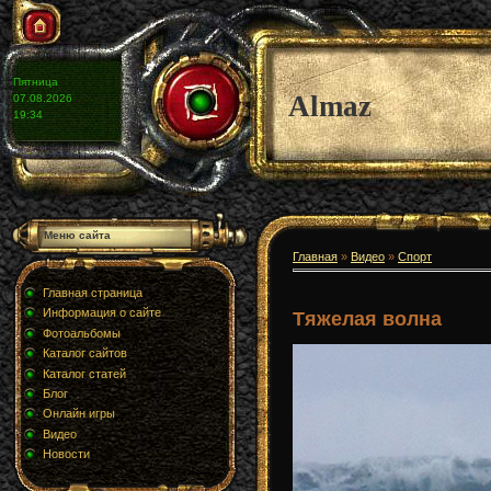
Пятница
Almaz
07.08.2026
19:34
Меню сайта
Главная
»
Видео
»
Спорт
Главная страница
Информация о сайте
Тяжелая волна
Фотоальбомы
Каталог сайтов
Каталог статей
Блог
Онлайн игры
Видео
Новости