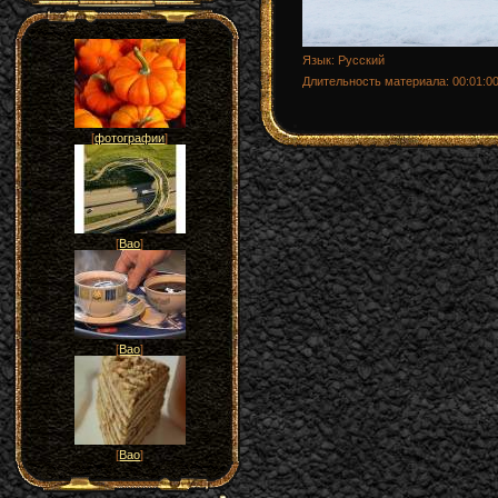
Язык
: Русский
Длительность материала
: 00:01:0
[
фотографии
]
[
Вао
]
[
Вао
]
[
Вао
]