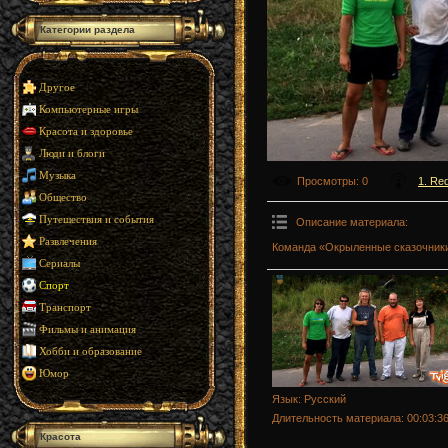
Категории раздела
Другое
Компьютерные игры
Красота и здоровье
Люди и блоги
Музыка
Просмотры
: 0
1. Red
Общество
Путешествия и события
Описание материала
:
Развлечения
Команда «Окрыленные сказочники»
Сериалы
Спорт
Транспорт
Фильмы и анимация
Хобби и образование
Юмор
Язык
: Русский
Длительность материала
: 00:03:3
Красота