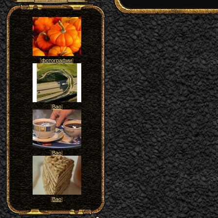
[
фотографии
]
[
Вао
]
[
Вао
]
[
Вао
]