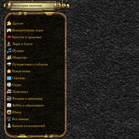
Категории каналов
Другое
Компьютерные игры
Красота и здоровье
Люди и блоги
Музыка
Общество
Путешествия и события
Развлечения
Сериалы
Спорт
Транспорт
Фильмы и анимация
Хобби и образование
Юмор
Все каналы
Каналы пользователей