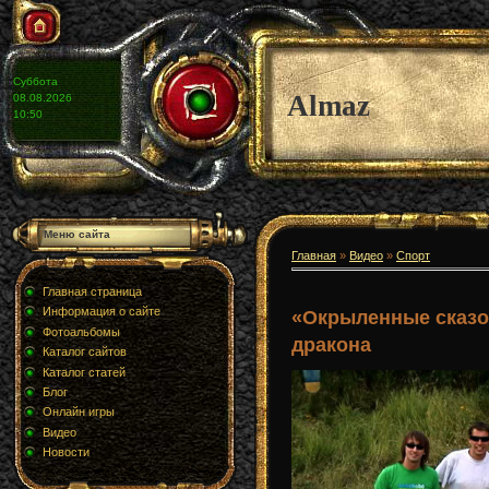
Суббота
Almaz
08.08.2026
10:50
Меню сайта
Главная
»
Видео
»
Спорт
Главная страница
Информация о сайте
«Окрыленные сказо
Фотоальбомы
дракона
Каталог сайтов
Каталог статей
Блог
Онлайн игры
Видео
Новости