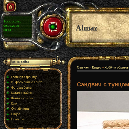
Воскресенье
Almaz
09.08.2026
00:14
Меню сайта
Главная
»
Видео
»
Хобби и образо
Главная страница
Информация о сайте
Сэндвич с тунцом
Фотоальбомы
Каталог сайтов
Каталог статей
Блог
Онлайн игры
Видео
Новости