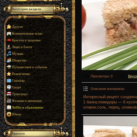
Категории раздела
Другое
Компьютерные игры
Красота и здоровье
Люди и блоги
Музыка
Общество
Путешествия и события
Развлечения
Просмотры
: 0
Вкусн
Сериалы
Спорт
Описание материала
:
Транспорт
Интересный рецепт сэндвич
Фильмы и анимация
1 банка;помидоры — 6 кусоч
оливок;соль, перец, оливков
Хобби и образование
Юмор
Красота