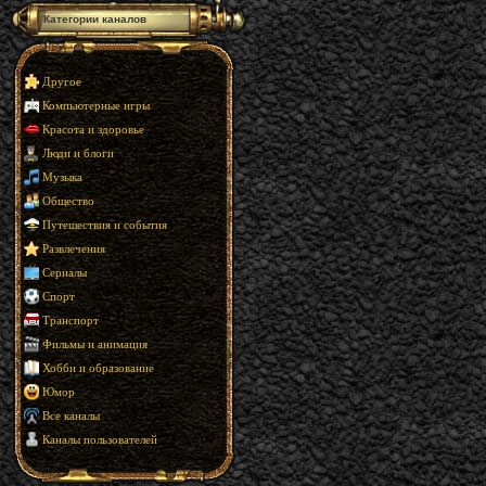
Категории каналов
Другое
Компьютерные игры
Красота и здоровье
Люди и блоги
Музыка
Общество
Путешествия и события
Развлечения
Сериалы
Спорт
Транспорт
Фильмы и анимация
Хобби и образование
Юмор
Все каналы
Каналы пользователей