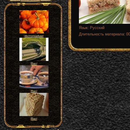
Язык
: Русский
Длительность материала
: 0
[
фотографии
]
[
Вао
]
[
Вао
]
[
Вао
]