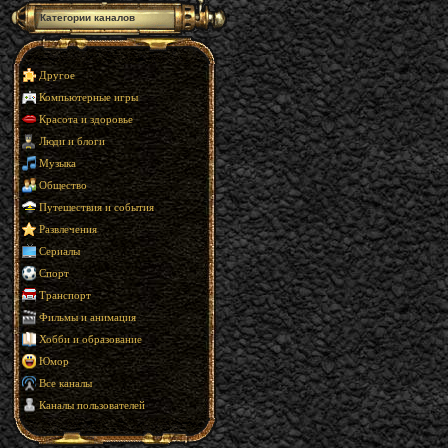
Категории каналов
Другое
Компьютерные игры
Красота и здоровье
Люди и блоги
Музыка
Общество
Путешествия и события
Развлечения
Сериалы
Спорт
Транспорт
Фильмы и анимация
Хобби и образование
Юмор
Все каналы
Каналы пользователей