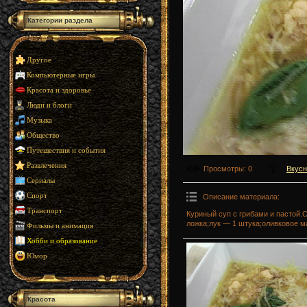
Категории раздела
Другое
Компьютерные игры
Красота и здоровье
Люди и блоги
Музыка
Общество
Путешествия и события
Развлечения
Просмотры
: 0
Вкусн
Сериалы
Спорт
Описание материала
:
Транспорт
Куриный суп с грибами и пастой.
ложка;лук — 1 штука;оливковое ма
Фильмы и анимация
Хобби и образование
Юмор
Красота