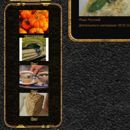
Язык
: Русский
Длительность материала
: 00:01:11
[
фотографии
]
[
Вао
]
[
Вао
]
[
Вао
]