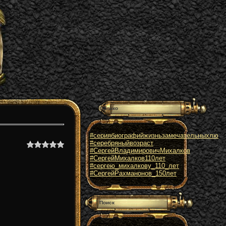
Облако
#сериябиографийжизньзамечательныхлю
#серебряныйвозраст
#СергейВладимировичМихалков
#СергейМихалков110лет
#сергею_михалкову_110_лет
#СергейРахманонов_150лет
Поиск