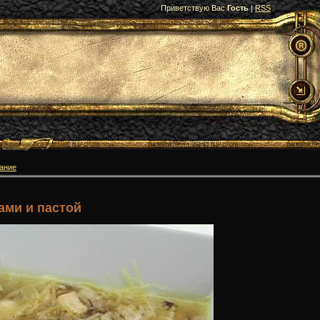
Приветствую Вас
Гость
|
RSS
вание
ами и пастой