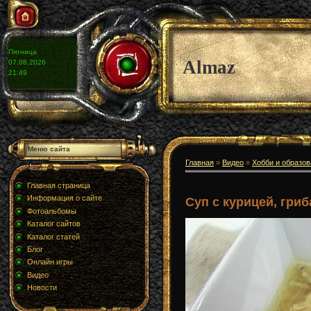
Пятница
Almaz
07.08.2026
21:49
Меню сайта
Главная
»
Видео
»
Хобби и образо
Главная страница
Информация о сайте
Суп с курицей, гриб
Фотоальбомы
Каталог сайтов
Каталог статей
Блог
Онлайн игры
Видео
Новости