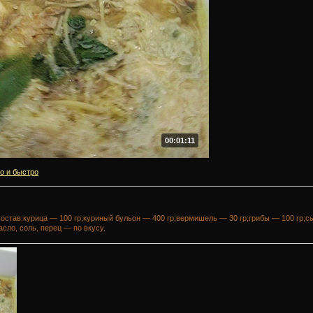
00:01:11
о и быстро
Состав:курица — 100 гр;куриный бульон — 400 гр;вермишель — 30 гр;грибы — 100 гр;с
сло, соль, перец — по вкусу.