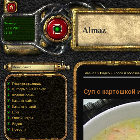
Пятница
Almaz
07.08.2026
21:45
Меню сайта
Главная
»
Видео
»
Хобби и образо
Главная страница
Информация о сайте
Суп с картошкой 
Фотоальбомы
Каталог сайтов
Каталог статей
Блог
Онлайн игры
Видео
Новости