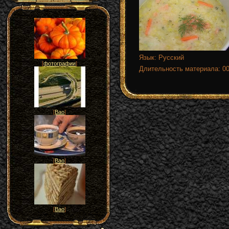
Язык
: Русский
[
фотографии
]
Длительность материала
: 0
[
Вао
]
[
Вао
]
[
Вао
]