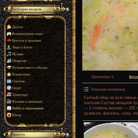
Категории раздела
Другое
Компьютерные игры
Красота и здоровье
Люди и блоги
Музыка
Общество
Путешествия и события
Развлечения
Просмотры
: 0
Вкусн
Сериалы
Спорт
Описание материала
:
Транспорт
Сытный обед на всю семью 
Фильмы и анимация
лососем.Состав:овощной бу
— 1 стебель;молоко — 200 г
Хобби и образование
гр;масло, фенхель, соль, пе
Юмор
Красота