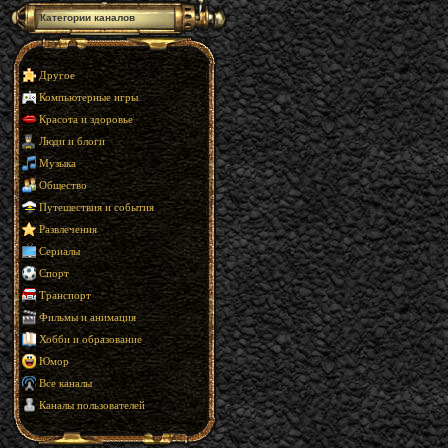
Категории каналов
Другое
Компьютерные игры
Красота и здоровье
Люди и блоги
Музыка
Общество
Путешествия и события
Развлечения
Сериалы
Спорт
Транспорт
Фильмы и анимация
Хобби и образование
Юмор
Все каналы
Каналы пользователей