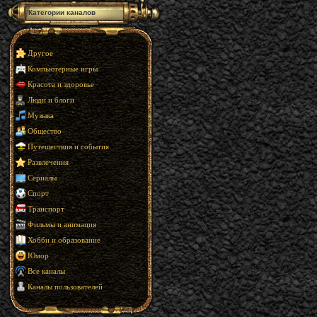
Категории каналов
Другое
Компьютерные игры
Красота и здоровье
Люди и блоги
Музыка
Общество
Путешествия и события
Развлечения
Сериалы
Спорт
Транспорт
Фильмы и анимация
Хобби и образование
Юмор
Все каналы
Каналы пользователей