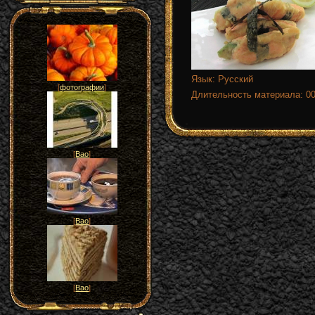
Язык
: Русский
[
фотографии
]
Длительность материала
: 0
[
Вао
]
[
Вао
]
[
Вао
]