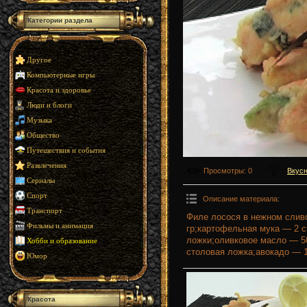
Категории раздела
Другое
Компьютерные игры
Красота и здоровье
Люди и блоги
Музыка
Общество
Путешествия и события
Развлечения
Просмотры
: 0
Вкусн
Сериалы
Спорт
Описание материала
:
Транспорт
Филе лосося в нежном слив
Фильмы и анимация
гр;картофельная мука — 2 
ложки;оливковое масло — 5
Хобби и образование
столовая ложка;авокадо — 1
Юмор
Красота