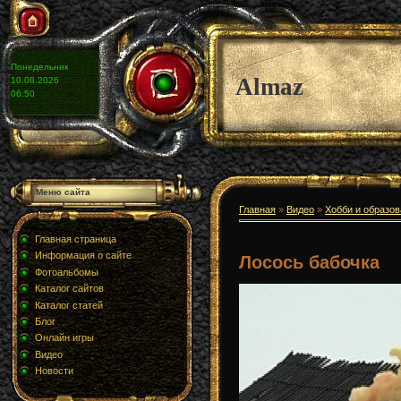
Понедельник
Almaz
10.08.2026
06:50
Меню сайта
Главная
»
Видео
»
Хобби и образо
Главная страница
Информация о сайте
Лосось бабочка
Фотоальбомы
Каталог сайтов
Каталог статей
Блог
Онлайн игры
Видео
Новости