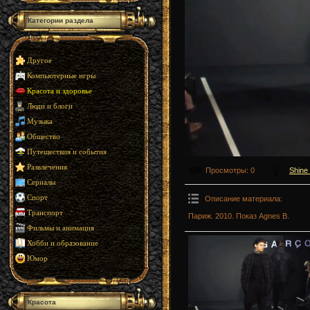
Категории раздела
Другое
Компьютерные игры
Красота и здоровье
Люди и блоги
Музыка
Общество
Путешествия и события
Развлечения
Просмотры
: 0
Shine
Сериалы
Спорт
Описание материала
:
Транспорт
Париж. 2010. Показ Agnes B.
Фильмы и анимация
Хобби и образование
Юмор
Красота