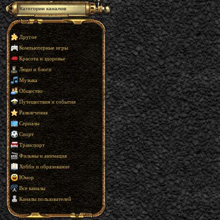
Категории каналов
Другое
Компьютерные игры
Красота и здоровье
Люди и блоги
Музыка
Общество
Путешествия и события
Развлечения
Сериалы
Спорт
Транспорт
Фильмы и анимация
Хобби и образование
Юмор
Все каналы
Каналы пользователей