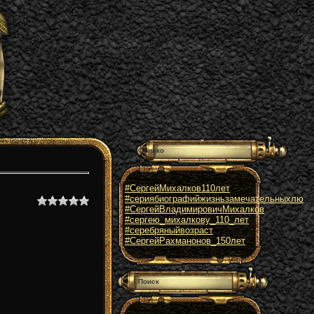
Облако
#СергейМихалков110лет
#сериябиографийжизньзамечательныхлю
#СергейВладимировичМихалков
#сергею_михалкову_110_лет
#серебряныйвозраст
#СергейРахманонов_150лет
Поиск