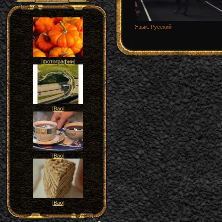
Язык
: Русский
[
фотографии
]
[
Вао
]
[
Вао
]
[
Вао
]