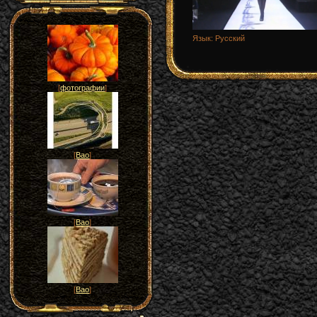
Язык
: Русский
[
фотографии
]
[
Вао
]
[
Вао
]
[
Вао
]