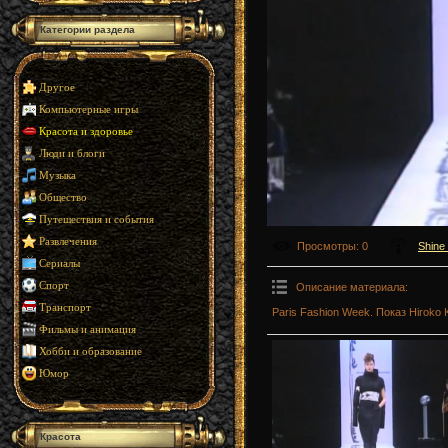
Категории раздела
Другое
Компьютерные игры
Красота и здоровье
Люди и блоги
Музыка
Общество
Путешествия и события
Развлечения
Просмотры
: 0
Shine
Сериалы
Спорт
Описание материала
:
Транспорт
Paris Fashion Week. Показ Hiroko 
Фильмы и анимация
Хобби и образование
Юмор
Красота