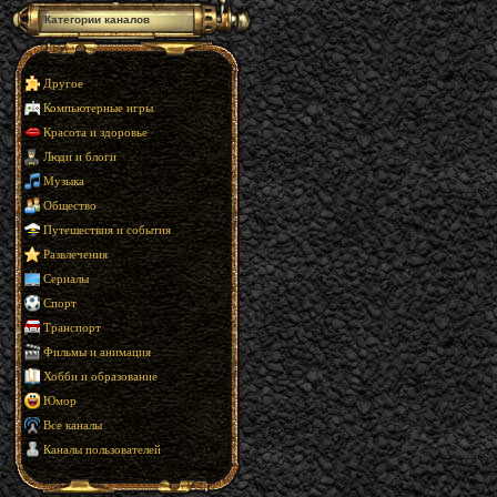
Категории каналов
Другое
Компьютерные игры
Красота и здоровье
Люди и блоги
Музыка
Общество
Путешествия и события
Развлечения
Сериалы
Спорт
Транспорт
Фильмы и анимация
Хобби и образование
Юмор
Все каналы
Каналы пользователей