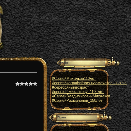
Облако
#СергейМихалков110лет
#сериябиографийжизньзамечательныхлю
#серебряныйвозраст
#сергею_михалкову_110_лет
#СергейВладимировичМихалков
#СергейРахманонов_150лет
Поиск