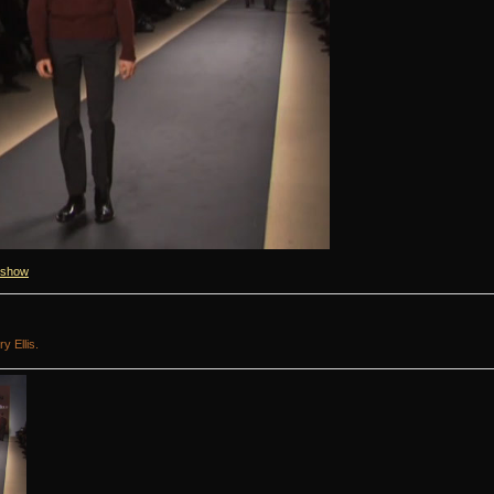
 show
 Ellis.