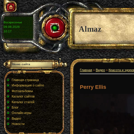
Воскресенье
Almaz
09.08.2026
10:17
Меню сайта
Главная
»
Видео
»
Красота и здоро
Главная страница
Информация о сайте
Perry Ellis
Фотоальбомы
Каталог сайтов
Каталог статей
Блог
Онлайн игры
Видео
Новости