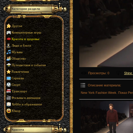
Категории раздела
Другое
Компьютерные игры
Красота и здоровье
Люди и блоги
Музыка
Общество
Путешествия и события
Развлечения
Просмотры
: 0
Shine
Сериалы
Спорт
Описание материала
:
Транспорт
New York Fashion Week. Показ Perry
Фильмы и анимация
Хобби и образование
Юмор
Красота