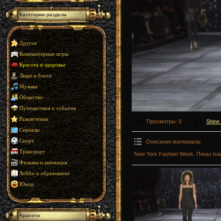
Категории раздела
Другое
Компьютерные игры
Красота и здоровье
Люди и блоги
Музыка
Общество
Путешествия и события
Развлечения
Просмотры
: 0
Shine
Сериалы
Спорт
Описание материала
:
Транспорт
New York Fashion Week. Показ Isaa
Фильмы и анимация
Хобби и образование
Юмор
Красота