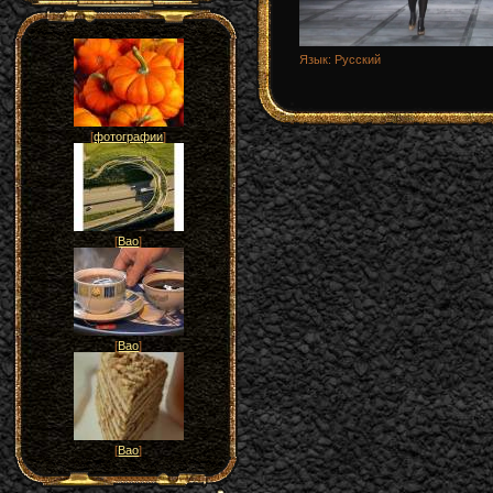
Язык
: Русский
[
фотографии
]
[
Вао
]
[
Вао
]
[
Вао
]