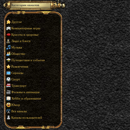
Категории каналов
Другое
Компьютерные игры
Красота и здоровье
Люди и блоги
Музыка
Общество
Путешествия и события
Развлечения
Сериалы
Спорт
Транспорт
Фильмы и анимация
Хобби и образование
Юмор
Все каналы
Каналы пользователей