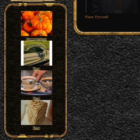
Язык
: Русский
[
фотографии
]
[
Вао
]
[
Вао
]
[
Вао
]