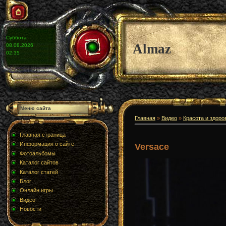
Суббота
Almaz
08.08.2026
02:35
Меню сайта
Главная
»
Видео
»
Красота и здоро
Главная страница
Информация о сайте
Versace
Фотоальбомы
Каталог сайтов
Каталог статей
Блог
Онлайн игры
Видео
Новости