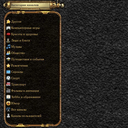
Категории каналов
Другое
Компьютерные игры
Красота и здоровье
Люди и блоги
Музыка
Общество
Путешествия и события
Развлечения
Сериалы
Спорт
Транспорт
Фильмы и анимация
Хобби и образование
Юмор
Все каналы
Каналы пользователей