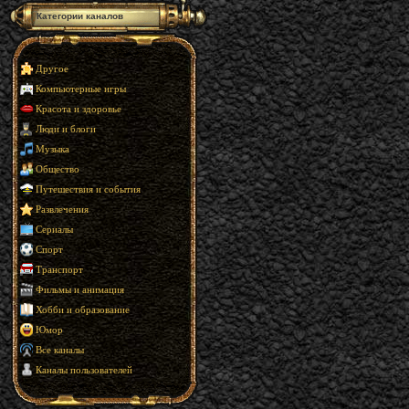
Категории каналов
Другое
Компьютерные игры
Красота и здоровье
Люди и блоги
Музыка
Общество
Путешествия и события
Развлечения
Сериалы
Спорт
Транспорт
Фильмы и анимация
Хобби и образование
Юмор
Все каналы
Каналы пользователей