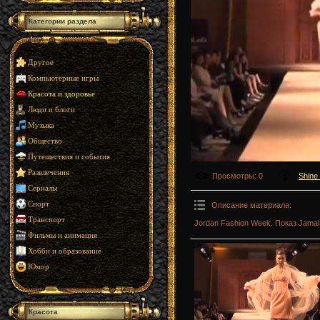
Категории раздела
Другое
Компьютерные игры
Красота и здоровье
Люди и блоги
Музыка
Общество
Путешествия и события
Развлечения
Просмотры
: 0
Shine
Сериалы
Спорт
Описание материала
:
Транспорт
Jordan Fashion Week. Показ Jamal 
Фильмы и анимация
Хобби и образование
Юмор
Красота