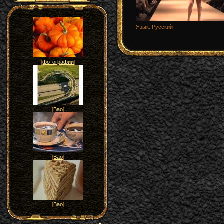
Язык
: Русский
[
фотографии
]
[
Вао
]
[
Вао
]
[
Вао
]