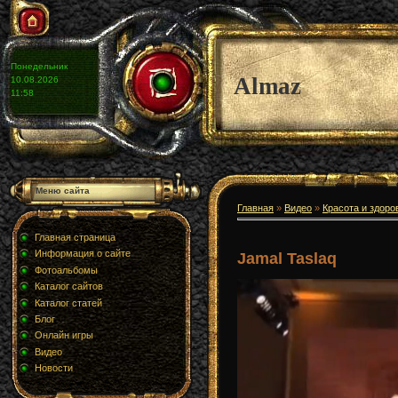
Понедельник
Almaz
10.08.2026
11:58
Меню сайта
Главная
»
Видео
»
Красота и здоро
Главная страница
Информация о сайте
Jamal Taslaq
Фотоальбомы
Каталог сайтов
Каталог статей
Блог
Онлайн игры
Видео
Новости