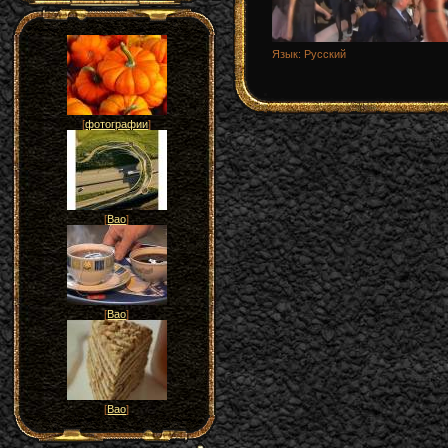
Язык
: Русский
[
фотографии
]
[
Вао
]
[
Вао
]
[
Вао
]