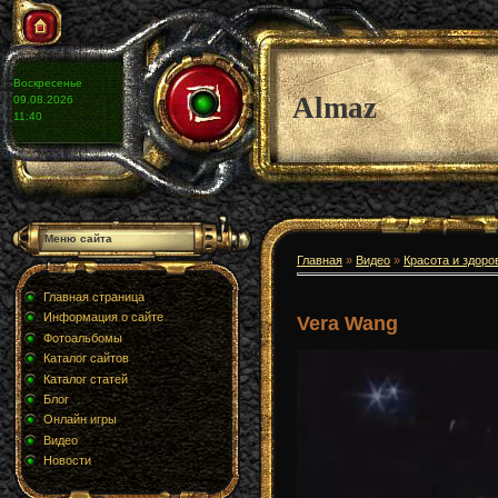
Воскресенье
Almaz
09.08.2026
11:40
Меню сайта
Главная
»
Видео
»
Красота и здоро
Главная страница
Информация о сайте
Vera Wang
Фотоальбомы
Каталог сайтов
Каталог статей
Блог
Онлайн игры
Видео
Новости