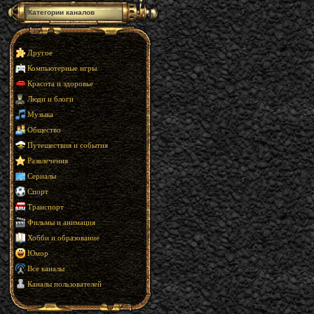
Категории каналов
Другое
Компьютерные игры
Красота и здоровье
Люди и блоги
Музыка
Общество
Путешествия и события
Развлечения
Сериалы
Спорт
Транспорт
Фильмы и анимация
Хобби и образование
Юмор
Все каналы
Каналы пользователей