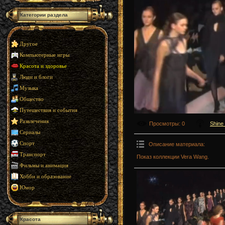
Категории раздела
Другое
Компьютерные игры
Красота и здоровье
Люди и блоги
Музыка
Общество
Путешествия и события
Развлечения
Просмотры
: 0
Shine
Сериалы
Спорт
Описание материала
:
Транспорт
Показ коллекции Vera Wang.
Фильмы и анимация
Хобби и образование
Юмор
Красота