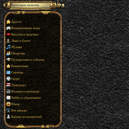
Категории каналов
Другое
Компьютерные игры
Красота и здоровье
Люди и блоги
Музыка
Общество
Путешествия и события
Развлечения
Сериалы
Спорт
Транспорт
Фильмы и анимация
Хобби и образование
Юмор
Все каналы
Каналы пользователей