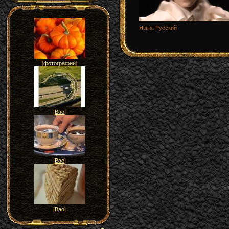
Язык
: Русский
[
фотографии
]
[
Вао
]
[
Вао
]
[
Вао
]