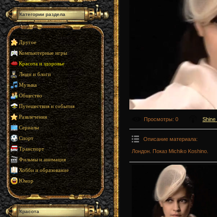
Категории раздела
Другое
Компьютерные игры
Красота и здоровье
Люди и блоги
Музыка
Общество
Путешествия и события
Развлечения
Просмотры
: 0
Shine
Сериалы
Спорт
Описание материала
:
Транспорт
Лондон. Показ Michiko Koshino.
Фильмы и анимация
Хобби и образование
Юмор
Красота