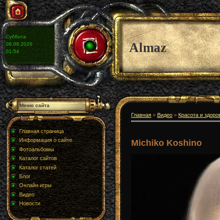
Суббота
Almaz
08.08.2026
01:54
Меню сайта
Главная
»
Видео
»
Красота и здоро
Главная страница
Информация о сайте
Michiko Koshino
Фотоальбомы
Каталог сайтов
Каталог статей
Блог
Онлайн игры
Видео
Новости