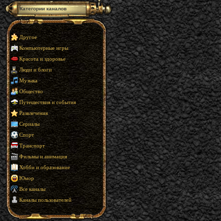
Категории каналов
Другое
Компьютерные игры
Красота и здоровье
Люди и блоги
Музыка
Общество
Путешествия и события
Развлечения
Сериалы
Спорт
Транспорт
Фильмы и анимация
Хобби и образование
Юмор
Все каналы
Каналы пользователей