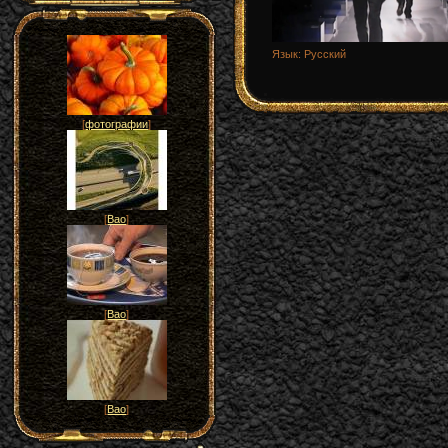
Язык
: Русский
[
фотографии
]
[
Вао
]
[
Вао
]
[
Вао
]