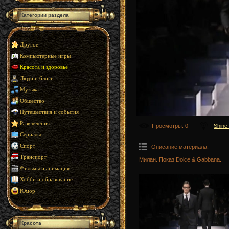
Категории раздела
Другое
Компьютерные игры
Красота и здоровье
Люди и блоги
Музыка
Общество
Путешествия и события
Развлечения
Просмотры
: 0
Shine
Сериалы
Спорт
Описание материала
:
Транспорт
Милан. Показ Dolce & Gabbana.
Фильмы и анимация
Хобби и образование
Юмор
Красота