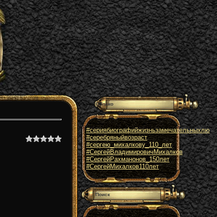
Облако
#сериябиографийжизньзамечательныхлю
#серебряныйвозраст
#сергею_михалкову_110_лет
#СергейВладимировичМихалков
#СергейРахманонов_150лет
#СергейМихалков110лет
Поиск