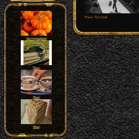
Язык
: Русский
[
фотографии
]
[
Вао
]
[
Вао
]
[
Вао
]