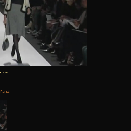
 show
Renta.