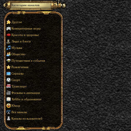
Категории каналов
Другое
Компьютерные игры
Красота и здоровье
Люди и блоги
Музыка
Общество
Путешествия и события
Развлечения
Сериалы
Спорт
Транспорт
Фильмы и анимация
Хобби и образование
Юмор
Все каналы
Каналы пользователей