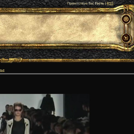
Приветствую Вас
Гость
|
RSS
вье