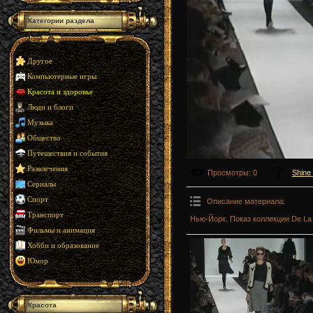
Категории раздела
Другое
Компьютерные игры
Красота и здоровье
Люди и блоги
Музыка
Общество
Путешествия и события
Развлечения
Просмотры
: 0
Shine
Сериалы
Спорт
Описание материала
:
Транспорт
Нью-Йорк. Показ коллекции De La 
Фильмы и анимация
Хобби и образование
Юмор
Красота