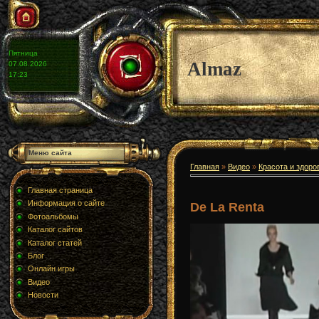
Пятница
Almaz
07.08.2026
17:23
Меню сайта
Главная
»
Видео
»
Красота и здоро
Главная страница
Информация о сайте
De La Renta
Фотоальбомы
Каталог сайтов
Каталог статей
Блог
Онлайн игры
Видео
Новости