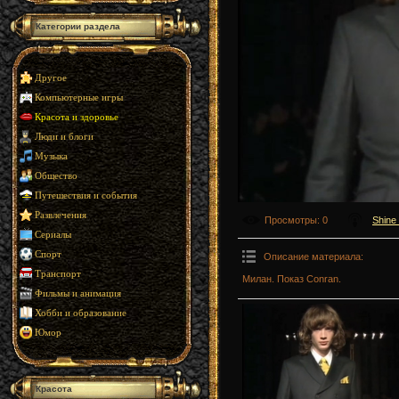
Категории раздела
Другое
Компьютерные игры
Красота и здоровье
Люди и блоги
Музыка
Общество
Путешествия и события
Развлечения
Просмотры
: 0
Shine
Сериалы
Спорт
Описание материала
:
Транспорт
Милан. Показ Conran.
Фильмы и анимация
Хобби и образование
Юмор
Красота