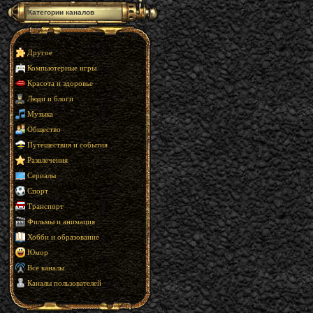
Категории каналов
Другое
Компьютерные игры
Красота и здоровье
Люди и блоги
Музыка
Общество
Путешествия и события
Развлечения
Сериалы
Спорт
Транспорт
Фильмы и анимация
Хобби и образование
Юмор
Все каналы
Каналы пользователей