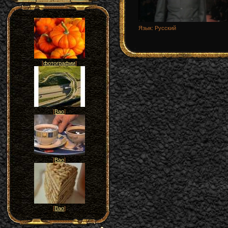
Язык
: Русский
[
фотографии
]
[
Вао
]
[
Вао
]
[
Вао
]