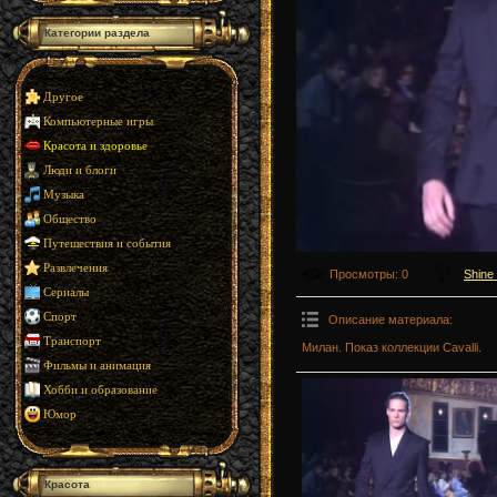
Категории раздела
Другое
Компьютерные игры
Красота и здоровье
Люди и блоги
Музыка
Общество
Путешествия и события
Развлечения
Просмотры
: 0
Shine
Сериалы
Спорт
Описание материала
:
Транспорт
Милан. Показ коллекции Cavalli.
Фильмы и анимация
Хобби и образование
Юмор
Красота