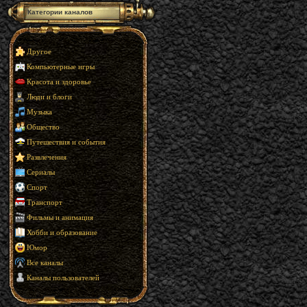
Категории каналов
Другое
Компьютерные игры
Красота и здоровье
Люди и блоги
Музыка
Общество
Путешествия и события
Развлечения
Сериалы
Спорт
Транспорт
Фильмы и анимация
Хобби и образование
Юмор
Все каналы
Каналы пользователей