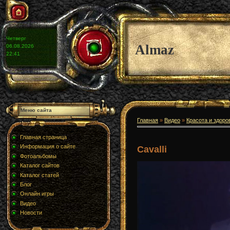
Четверг
Almaz
06.08.2026
22:41
Меню сайта
Главная
»
Видео
»
Красота и здоро
Главная страница
Информация о сайте
Cavalli
Фотоальбомы
Каталог сайтов
Каталог статей
Блог
Онлайн игры
Видео
Новости