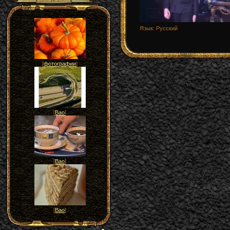
Язык
: Русский
[
фотографии
]
[
Вао
]
[
Вао
]
[
Вао
]