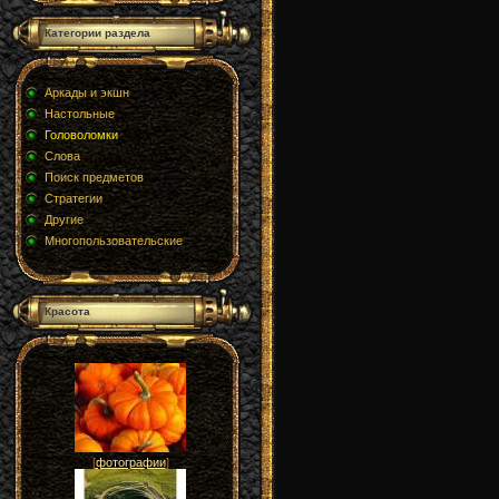
Категории раздела
Аркады и экшн
Настольные
Головоломки
Слова
Поиск предметов
Стратегии
Другие
Многопользовательские
Красота
[
фотографии
]