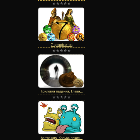
7 артефактов
Трилогия падения. Глава...
Astroslugs. Космические...