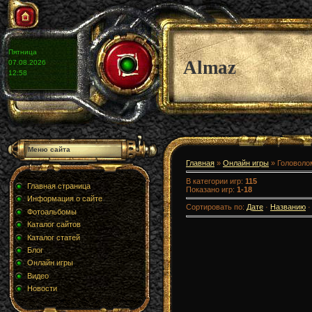
Пятница
Almaz
07.08.2026
12:58
Меню сайта
Главная
»
Онлайн игры
» Головоло
В категории игр
:
115
Главная страница
Показано игр
:
1-18
Информация о сайте
Сортировать по
:
Дате
·
Названию
Фотоальбомы
Каталог сайтов
Каталог статей
Блог
Онлайн игры
Видео
Новости