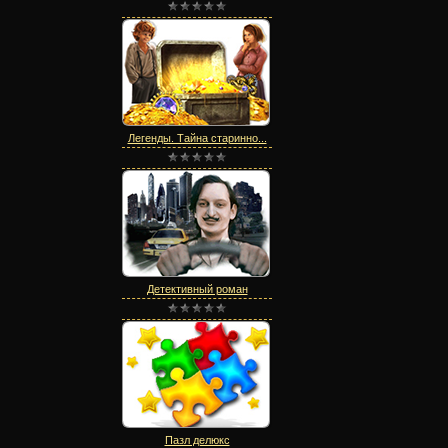
Легенды. Тайна старинно...
Детективный роман
Пазл делюкс