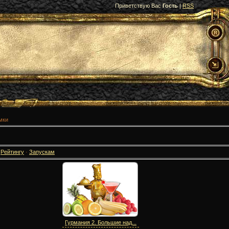
Приветствую Вас
Гость
|
RSS
мки
·
Рейтингу
·
Запускам
Гурмания 2. Большие над...