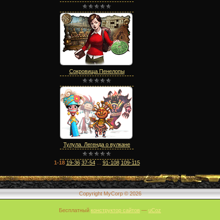
Сокровища Пенелопы
Тулула. Легенда о вулкане
1-18
19-36
37-54
...
91-108
109-115
Copyright MyCorp © 2026
Бесплатный
конструктор сайтов
—
uCoz