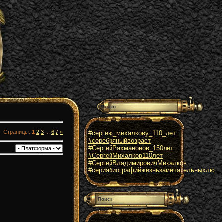
Облако
Страницы
:
1
2
3
...
6
7
»
#сергею_михалкову_110_лет
#серебряныйвозраст
#СергейРахманонов_150лет
#СергейМихалков110лет
#СергейВладимировичМихалков
#сериябиографийжизньзамечательныхлю
Поиск