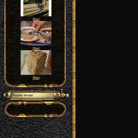
[
Вао
]
[
Вао
]
[
Вао
]
Форма входа