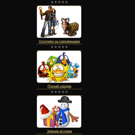
Охотники за сокровищами
Птичий городок
Зимние истории