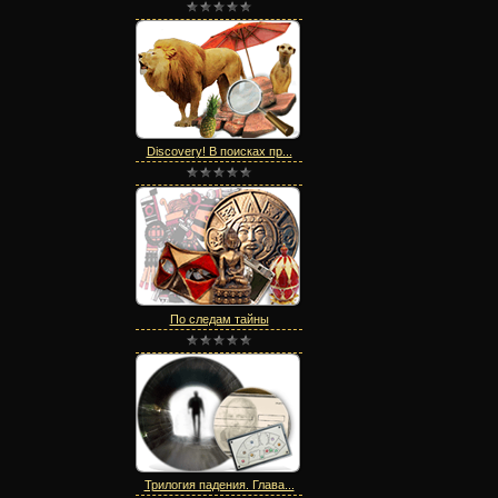
Discovery! В поисках пр...
По следам тайны
Трилогия падения. Глава...